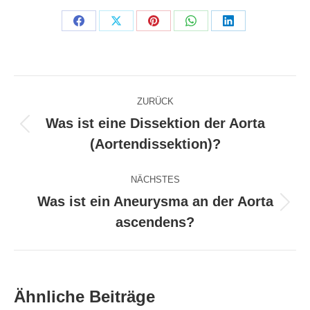
Share
Share
Share
Share
Share
on
on
on
on
on
Facebook
X
Pinterest
WhatsApp
LinkedIn
Kommentarnavigation
ZURÜCK
Was ist eine Dissektion der Aorta
Vorheriger
(Aortendissektion)?
Beitrag:
NÄCHSTES
Was ist ein Aneurysma an der Aorta
Nächster
ascendens?
Beitrag:
Ähnliche Beiträge