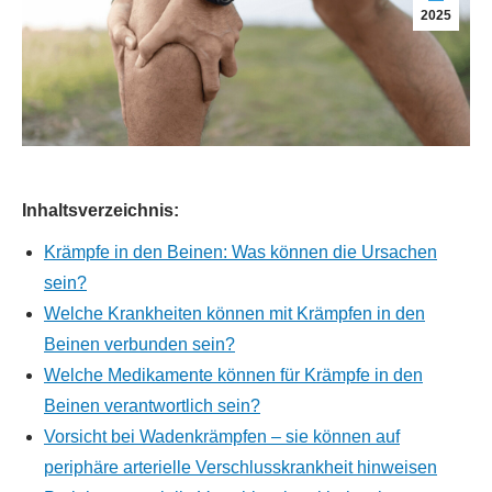
2025
Inhaltsverzeichnis:
Krämpfe in den Beinen: Was können die Ursachen
sein?
Welche Krankheiten können mit Krämpfen in den
Beinen verbunden sein?
Welche Medikamente können für Krämpfe in den
Beinen verantwortlich sein?
Vorsicht bei Wadenkrämpfen – sie können auf
periphäre arterielle Verschlusskrankheit hinweisen