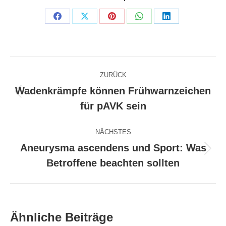
Share
Share
Share
Share
Share
on
on
on
on
on
Facebook
X
Pinterest
WhatsApp
LinkedIn
Kommentarnavigation
ZURÜCK
Wadenkrämpfe können Frühwarnzeichen
Vorheriger
für pAVK sein
Beitrag:
NÄCHSTES
Aneurysma ascendens und Sport: Was
Nächster
Betroffene beachten sollten
Beitrag:
Ähnliche Beiträge