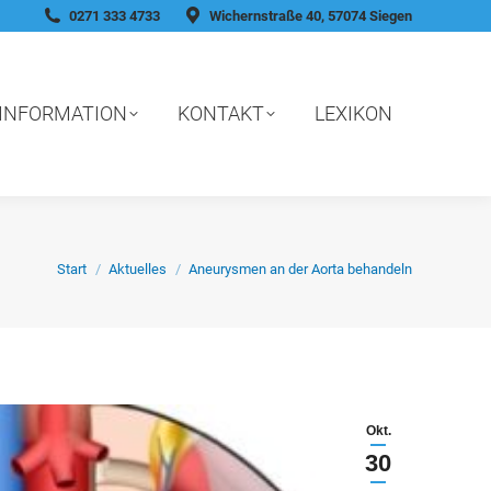
0271 333 4733
Wichernstraße 40, 57074 Siegen
INFORMATION
KONTAKT
LEXIKON
Sie befinden sich hier:
Start
Aktuelles
Aneurysmen an der Aorta behandeln
Okt.
30