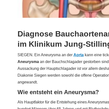
Diagnose Bauchaortenan
im Klinikum Jung-Stillin
SIEGEN. Ein Aneurysma an der
Aorta
kann eine tic
Aneurysma
an der Bauchschlagader gestorben sind?
Aussackung der Hauptschlagader ist vor allem deshal
Diakonie Siegen werden sowohl die offene Operation
angewandt.
Wie entsteht ein Aneurysma?
Als Hauptfaktor für die Entstehung eines Aneurysma
hundert Männern über 65 Jahren und mit Bluthochdru