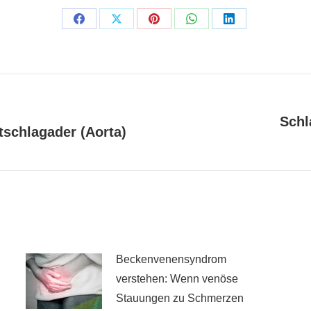
Share
Share
Share
Share
Share
on
on
on
on
on
Facebook
X
Pinterest
WhatsApp
LinkedIn
Schl
schlagader (Aorta)
Nächster
Beitrag:
Beckenvenensyndrom
verstehen: Wenn venöse
Stauungen zu Schmerzen