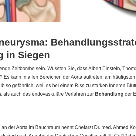
eurysma: Behandlungsstrate
g in Siegen
kende Zeitbombe sein. Wussten Sie, dass Albert Einstein, Tho
 Es kann in allen Bereichen der Aorta auftreten, am häufigste
b so gefährlich, weil es bei einem Riss zu starken inneren Blu
, als auch das endovaskuläre Verfahren zur
Behandlung
der E
s an der Aorta im Bauchraum nennt Chefarzt Dr. med. Ahmed Kos
ck sind nach Angabe der Deutschen Gesellschaft für Gefäßchir