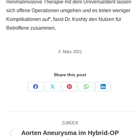
minimalinvasive Therapie mit dem Universalstent lassen
sich offene Operationen umgehen und es treten weniger
Komplikationen auf“, fasst Dr. Koshty den Nutzen für
Betroffene zusammen.
3. März 2021
Share this post
Share
Share
Share
Share
Share
on
on
on
on
on
Facebook
X
Pinterest
WhatsApp
LinkedIn
Kommentarnavigation
ZURÜCK
Aorten Aneurysma im Hybrid-OP
Vorheriger