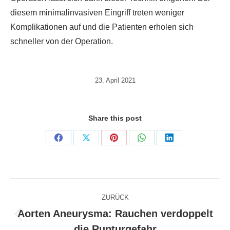
diesem minimalinvasiven Eingriff treten weniger
Komplikationen auf und die Patienten erholen sich
schneller von der Operation.
23. April 2021
Share this post
Share
Share
Share
Share
Share
on
on
on
on
on
Facebook
X
Pinterest
WhatsApp
LinkedIn
Kommentarnavigation
ZURÜCK
Aorten Aneurysma: Rauchen verdoppelt
Vorheriger
die Rupturgefahr