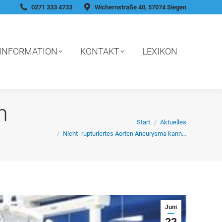
0271 333 4733
Wichernstraße 40, 57074 Siegen
INFORMATION
KONTAKT
LEXIKON
n
Sie befinden sich hier:
Start
Aktuelles
Nicht- rupturiertes Aorten Aneurysma kann…
Juni
22