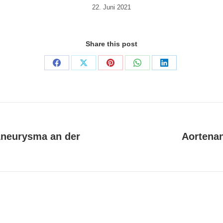
22. Juni 2021
Share this post
Share
Share
Share
Share
Share
on
on
on
on
on
Facebook
X
Pinterest
WhatsApp
LinkedIn
Aneurysma an der
Aortenan
Nächster
Beitrag: