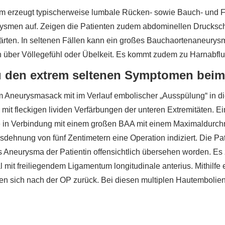
 erzeugt typischerweise lumbale Rücken- sowie Bauch- und 
Aneurysmen auf. Zeigen die Patienten zudem abdominellen Drucks
härten. In seltenen Fällen kann ein großes Bauchaortenaneury
en über Völlegefühl oder Übelkeit. Es kommt zudem zu Harnabf
 den extrem seltenen Symptomen beim
Aneurysmasack mit im Verlauf embolischer „Ausspülung“ in die 
t fleckigen lividen Verfärbungen der unteren Extremitäten. Ein
in Verbindung mit einem großen BAA mit einem Maximaldurchme
ehnung von fünf Zentimetern eine Operation indiziert. Die Pati
s Aneurysma der Patientin offensichtlich übersehen worden. E
 mit freiliegendem Ligamentum longitudinale anterius. Mithilfe
en sich nach der OP zurück. Bei diesen multiplen Hautembolien