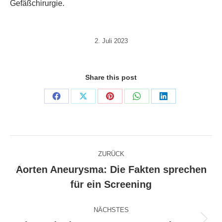
Gefäßchirurgie.
2. Juli 2023
Share this post
Share
Share
Share
Share
Share
on
on
on
on
on
Facebook
X
Pinterest
WhatsApp
LinkedIn
Kommentarnavigation
ZURÜCK
Aorten Aneurysma: Die Fakten sprechen
Vorheriger
für ein Screening
Beitrag:
NÄCHSTES