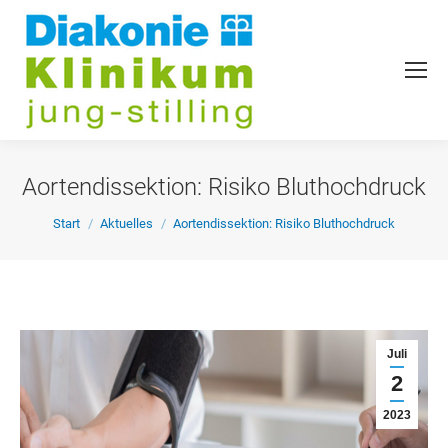
Aortendissektion: Risiko Bluthochdruck
Sie befinden sich hier:
Start
Aktuelles
Aortendissektion: Risiko Bluthochdruck
Juli
2
2023