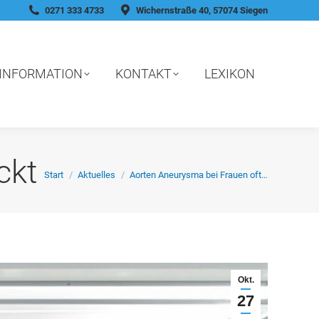
0271 333 4733
Wichernstraße 40, 57074 Siegen
INFORMATION
KONTAKT
LEXIKON
ckt
Sie befinden sich hier:
Start
Aktuelles
Aorten Aneurysma bei Frauen oft…
Okt.
27