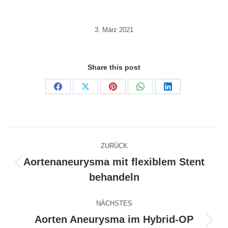
3. März 2021
Share this post
Share
Share
Share
Share
Share
on
on
on
on
on
Facebook
X
Pinterest
WhatsApp
LinkedIn
Kommentarnavigation
ZURÜCK
Aortenaneurysma mit flexiblem Stent
Vorheriger
behandeln
Beitrag:
NÄCHSTES
Aorten Aneurysma im Hybrid-OP
Nächster