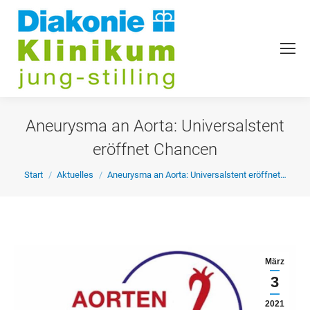
Aneurysma an Aorta: Universalstent
eröffnet Chancen
Sie befinden sich hier:
Start
Aktuelles
Aneurysma an Aorta: Universalstent eröffnet…
März
3
2021