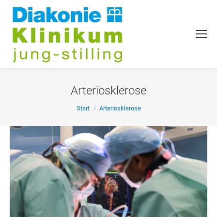
Arteriosklerose
Sie befinden sich hier:
Start
Arteriosklerose